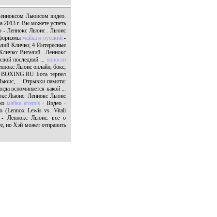
Ленноксом Льюисом видео.
а 2013 г. Вы можете успеть
о - Леннокс Льюис . Льюис
 Афоризмы
майка я русский
-
лий Кличко; 4 Интересные
Кличко: Виталий - Леннокс
свой последний ...
новости
ннокс Льюис онлайн, бокс,
 « BOXING.RU Бота терпел
ьюис, ... Отрывки памяти:
да вспоминается какой ...
окс Льюис: Леннокс Льюис
чко
майка artemis
- Видео -
(Lennox Lewis vs. Vitali
- Леннокс Льюис: все о
е, но Хэй может отправить