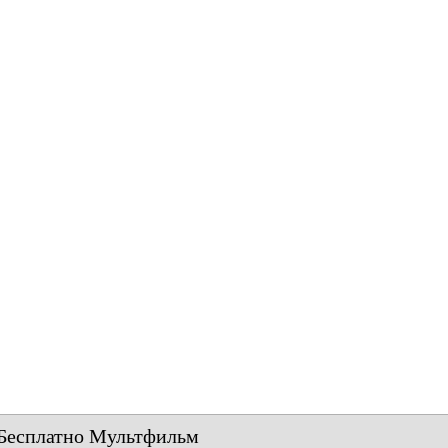
Бесплатно Мультфильм