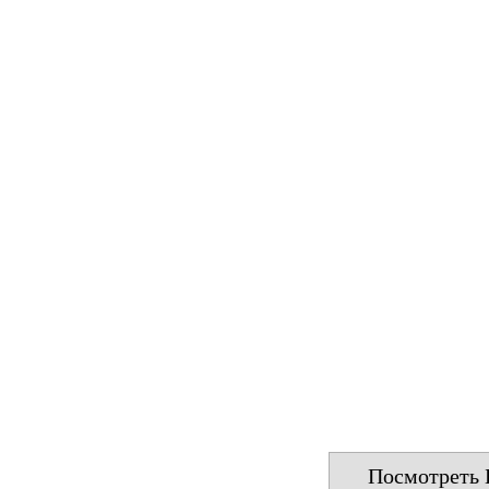
Посмотреть 