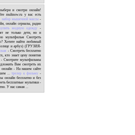
выбери и смотри онлайн!
те multnow.ru у вас есть
..
набор мышечной массы
-
н, онлайн сериалы, радио
купить модную одежду
-
ят не только дети, но и
тно мультфильм Смотреть
но? Хотите найти любимый
Солнце и арбуз) (ГРУЗИЯ-
ская
- Смотреть бесплатно
х, кто знает цену понятия
- Смотрите мультфильмы
едложить Вам смотреть их
 онлайн - На нашем сайте
шем ...
трелер к фильму
-
ы онлайн бесплатно и без
еть бесплатные мультики -
о. У нас самая ...